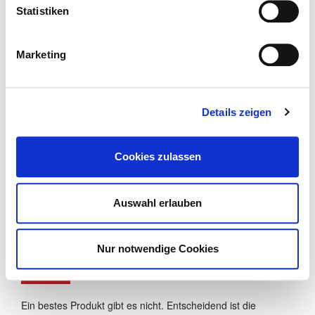
Vermögensgestaltung.
Statistiken
Marketing
Ideale Empfehlung
Details zeigen
Vermögende Privat- und Firmenkunden, als auch Kunden,
Cookies zulassen
die Vermögen aufbauen und/oder stabilisieren möchten.
Mein idealer Empfehlungspartner
Auswahl erlauben
kann jede Person sein.
Nur notwendige Cookies
Bestes Produkt
Ein bestes Produkt gibt es nicht. Entscheidend ist die