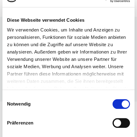
Diese Webseite verwendet Cookies
Wir verwenden Cookies, um Inhalte und Anzeigen zu
personalisieren, Funktionen für soziale Medien anbieten
Herr Bernd Jaiser
zu können und die Zugriffe auf unsere Website zu
Vermögensdesign GmbH
analysieren. Außerdem geben wir Informationen zu Ihrer
Poststraße 40
Verwendung unserer Website an unsere Partner für
Haus am Plattenbühl
soziale Medien, Werbung und Analysen weiter. Unsere
71032 Böblingen
Partner führen diese Informationen möglicherweise mit
BW
weiteren Daten zusammen, die Sie ihnen bereitgestellt
www.vermoegensdesign.com
haben oder die sie im Rahmen Ihrer Nutzung der Dienste
gesammelt haben.
Einwilligungsauswahl
Notwendig
Mein Business
Präferenzen
Spezialist im Fachgebiet der Kapitalanlage und der