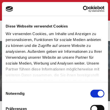
Regionswebseite
Login
Pegasus BNI
Diese Webseite verwendet Cookies
(Stuttgart)
Wir verwenden Cookies, um Inhalte und Anzeigen zu
personalisieren, Funktionen für soziale Medien anbieten
zu können und die Zugriffe auf unsere Website zu
analysieren. Außerdem geben wir Informationen zu Ihrer
Verwendung unserer Website an unsere Partner für
soziale Medien, Werbung und Analysen weiter. Unsere
BNI - Das weltweit führende
Partner führen diese Informationen möglicherweise mit
weiteren Daten zusammen, die Sie ihnen bereitgestellt
Unternehmernetzwerk für
haben oder die sie im Rahmen Ihrer Nutzung der Dienste
Empfehlungsmarketing
gesammelt haben.
Einwilligungsauswahl
Notwendig
Präferenzen