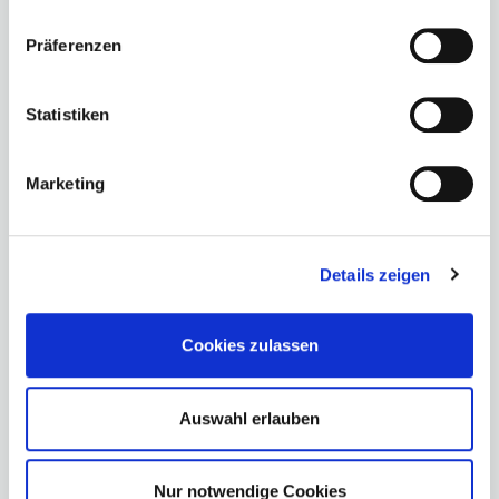
Martin Keinath
Präferenzen
Besucherbetreuer/in
Schwabenmobile GmbH
Statistiken
Profil ansehen
Marketing
Details zeigen
Cookies zulassen
Auswahl erlauben
Sorana Frank
Besucherbetreuer/in
Sorana Frank Optic Atelier
Nur notwendige Cookies