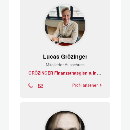
Lucas Grözinger
Mitglieder Ausschuss
G
RÖZINGER Finanzstrategien & Investments
Profil ansehen