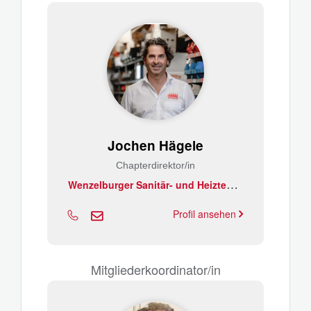
Jochen Hägele
Chapterdirektor/in
W
enzelburger Sanitär- und Heiztechnik GmbH
Profil ansehen
Mitgliederkoordinator/in