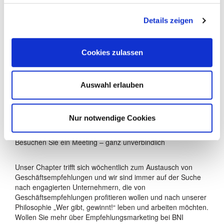
Details zeigen
Unser Chapter STUTTGART hat in den vergangenen 12
Monaten 3.712.363 EUR zusätzlichen Umsatz für unsere
Mitglieder erzielt!
Cookies zulassen
BNI-Mitglieder erhöhen ihren Umsatz um durchschnittlich 20
% im ersten Jahr ihrer Mitgliedschaft. Unser Chapter ist eine
dynamische Gruppe von Unternehmern, die wissen, wie
Auswahl erlauben
wertvoll persönliche Geschäftsempfehlungen sind. In jedem
Chapter kann nur ein Vertreter eines Fachgebiets (z. B.
Dachdecker, PR-Agentur, Buchhändler etc.) Mitglied werden,
damit es zu keinen Konkurrenzsituationen kommt.
Nur notwendige Cookies
Besuchen Sie ein Meeting – ganz unverbindlich
Unser Chapter trifft sich wöchentlich zum Austausch von
Geschäftsempfehlungen und wir sind immer auf der Suche
nach engagierten Unternehmern, die von
Geschäftsempfehlungen profitieren wollen und nach unserer
Philosophie „Wer gibt, gewinnt!“ leben und arbeiten möchten.
Wollen Sie mehr über Empfehlungsmarketing bei BNI