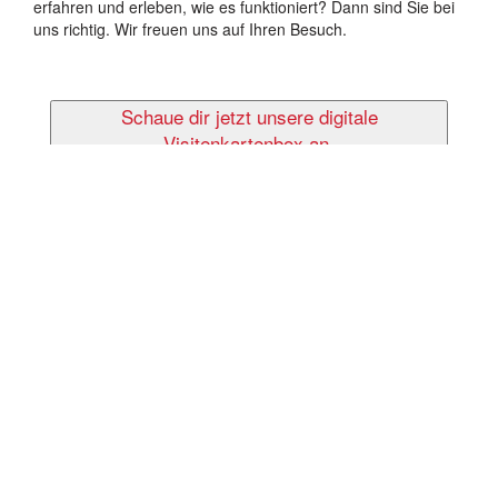
erfahren und erleben, wie es funktioniert? Dann sind Sie bei
uns richtig. Wir freuen uns auf Ihren Besuch.
Schaue dir jetzt unsere digitale
Visitenkartenbox an.
Stuttgart BNI (Stuttgart)
Details zum Treffpunkt
Freitag 7:00
Präsenztreffen